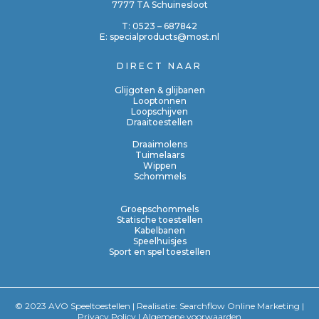
7777 TA Schuinesloot
T:
0523 – 687842
E:
specialproducts@most.nl
DIRECT NAAR
Glijgoten & glijbanen
Looptonnen
Loopschijven
Draaitoestellen
Draaimolens
Tuimelaars
Wippen
Schommels
Groepschommels
Statische toestellen
Kabelbanen
Speelhuisjes
Sport en spel toestellen
© 2023 AVO Speeltoestellen | Realisatie:
Searchflow Online Marketing
|
Privacy Policy
|
Algemene voorwaarden