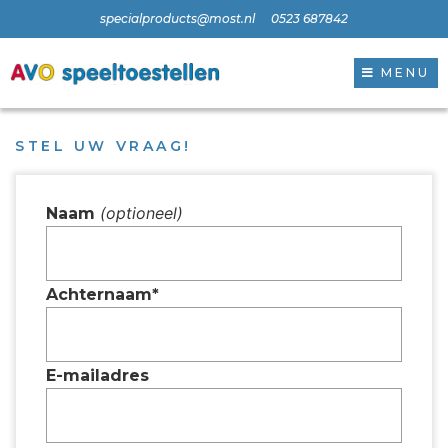
specialproducts@most.nl
0523 687842
MENU
STEL UW VRAAG!
(optioneel)
Naam
Achternaam*
E-mailadres