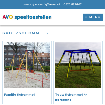
specialproducts@most.nl
0523 687842
MENU
GROEPSCHOMMELS
Familie Schommel
Touw Schommel 4-
persoons