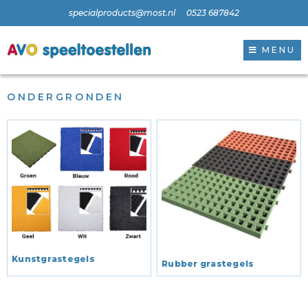
specialproducts@most.nl
0523 687842
MENU
ONDERGRONDEN
Kunstgrastegels
Rubber grastegels