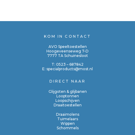
KOM IN CONTACT
AVO Speeltoestellen
Hoogeveenseweg 7-D
7777 TA Schuinesloot
T:
0523 – 687842
E:
specialproducts@most.nl
DIRECT NAAR
Glijgoten & glijbanen
Looptonnen
Loopschijven
Draaitoestellen
Draaimolens
Tuimelaars
Wippen
Schommels