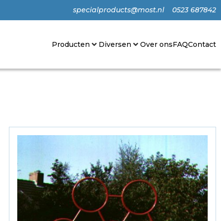
specialproducts@most.nl
0523 687842
Producten
Diversen
Over ons
FAQ
Contact