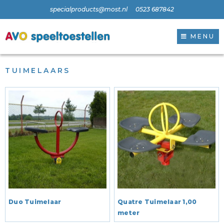
specialproducts@most.nl
0523 687842
MENU
TUIMELAARS
Duo Tuimelaar
Quatre Tuimelaar 1,00
meter