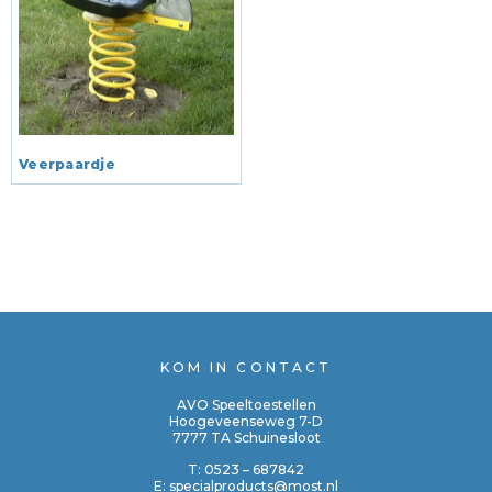
Veerpaardje
KOM IN CONTACT
AVO Speeltoestellen
Hoogeveenseweg 7-D
7777 TA Schuinesloot
T:
0523 – 687842
E:
specialproducts@most.nl