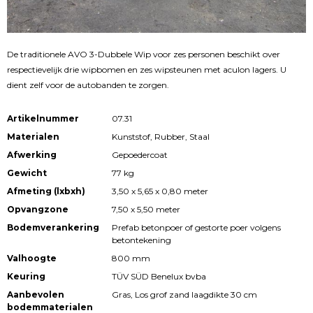
De traditionele AVO 3-Dubbele Wip voor zes personen beschikt over
respectievelijk drie wipbomen en zes wipsteunen met aculon lagers. U
dient zelf voor de autobanden te zorgen.
Artikelnummer
07.31
Materialen
Kunststof, Rubber, Staal
Afwerking
Gepoedercoat
Gewicht
77 kg
Afmeting (lxbxh)
3,50 x 5,65 x 0,80 meter
Opvangzone
7,50 x 5,50 meter
Bodemverankering
Prefab betonpoer of gestorte poer volgens
betontekening
Valhoogte
800 mm
Keuring
TÜV SÜD Benelux bvba
Aanbevolen
Gras, Los grof zand laagdikte 30 cm
bodemmaterialen