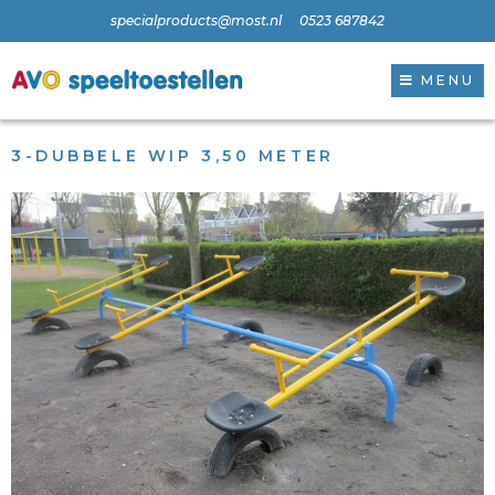
specialproducts@most.nl
0523 687842
MENU
3-DUBBELE WIP 3,50 METER