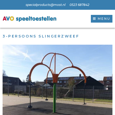
specialproducts@most.nl
0523 687842
MENU
3-PERSOONS SLINGERZWEEF