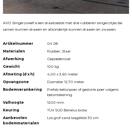
AVO Slingerzweef is een draaitoestel met drie rubberen slingerzitjes die
samen kunnen draaien en afzonderlijk kunnen draaien en zwaaien.
Artikelnummer
04.08
Materialen
Rubber, Staal
Afwerking
Gepoedercoat
Gewicht
100 kg
Afmeting (d x h)
4,00 x 3,60 meter
Opvangzone
Diameter 12,70 meter
Bodemverankering
Prefab betonpoer of gestorte poer volgens
betontekening
Valhoogte
1200 mm
Keuring
TÜV SÜD Benelux bvba
Aanbevolen
Los grof zand laagdikte 30 cm
bodemmaterialen