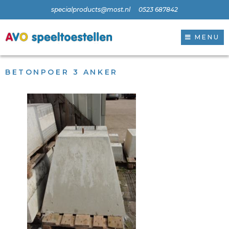
specialproducts@most.nl
0523 687842
MENU
BETONPOER 3 ANKER