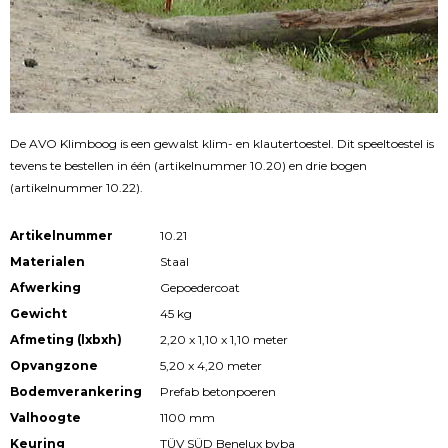
De AVO Klimboog is een gewalst klim- en klautertoestel. Dit speeltoestel is
tevens te bestellen in één (artikelnummer 10.20) en drie bogen
(artikelnummer 10.22).
Artikelnummer
10.21
Materialen
Staal
Afwerking
Gepoedercoat
Gewicht
45 kg
Afmeting (lxbxh)
2,20 x 1,10 x 1,10 meter
Opvangzone
5,20 x 4,20 meter
Bodemverankering
Prefab betonpoeren
Valhoogte
1100 mm
Keuring
TÜV SÜD Benelux bvba