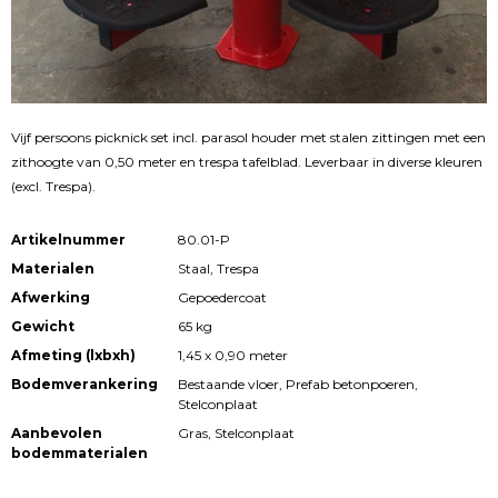
Vijf persoons picknick set incl. parasol houder met stalen zittingen met een
zithoogte van 0,50 meter en trespa tafelblad. Leverbaar in diverse kleuren
(excl. Trespa).
Artikelnummer
80.01-P
Materialen
Staal, Trespa
Afwerking
Gepoedercoat
Gewicht
65 kg
Afmeting (lxbxh)
1,45 x 0,90 meter
Bodemverankering
Bestaande vloer, Prefab betonpoeren,
Stelconplaat
Aanbevolen
Gras, Stelconplaat
bodemmaterialen