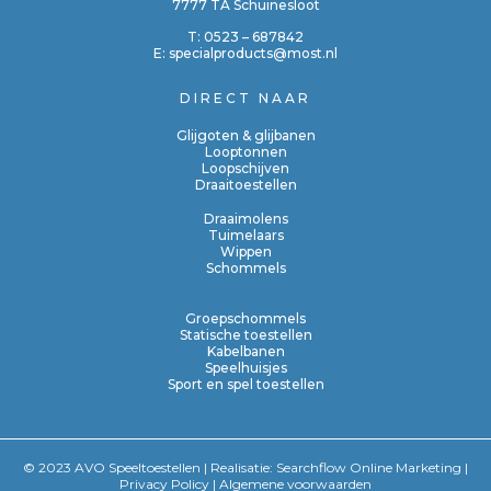
7777 TA Schuinesloot
T:
0523 – 687842
E:
specialproducts@most.nl
DIRECT NAAR
Glijgoten & glijbanen
Looptonnen
Loopschijven
Draaitoestellen
Draaimolens
Tuimelaars
Wippen
Schommels
Groepschommels
Statische toestellen
Kabelbanen
Speelhuisjes
Sport en spel toestellen
© 2023 AVO Speeltoestellen | Realisatie:
Searchflow Online Marketing
|
Privacy Policy
|
Algemene voorwaarden