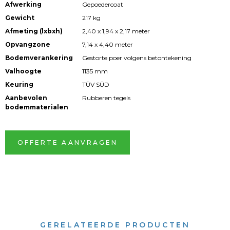
Afwerking
Gepoedercoat
Gewicht
217 kg
Afmeting (lxbxh)
2,40 x 1,94 x 2,17 meter
Opvangzone
7,14 x 4,40 meter
Bodemverankering
Gestorte poer volgens betontekening
Valhoogte
1135 mm
Keuring
TÜV SÜD
Aanbevolen
Rubberen tegels
bodemmaterialen
OFFERTE AANVRAGEN
GERELATEERDE PRODUCTEN