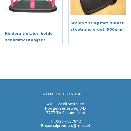
Stalen zitting met rubber
stootrand groot (500mm)
Kinderzitje t.b.v. beide
schommel hoogtes
KOM IN CONTACT
AVO Speeltoestellen
Hoogeveenseweg 7-D
7777 TA Schuinesloot
T:
0523 – 687842
E:
specialproducts@most.nl