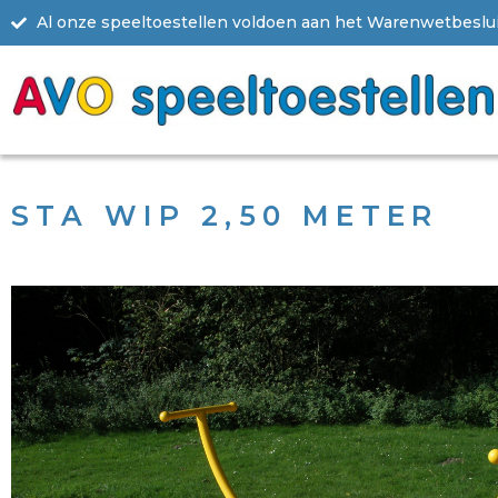
Al onze speeltoestellen voldoen aan het Warenwetbesluit
STA WIP 2,50 METER