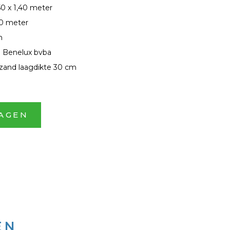
50 x 1,40 meter
60 meter
m
 Benelux bvba
 zand laagdikte 30 cm
AGEN
EN