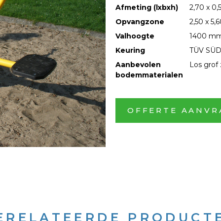
Afmeting (lxbxh)
2,70 x 0,
Opvangzone
2,50 x 5,
Valhoogte
1400 m
Keuring
TÜV SÜD
Aanbevolen
Los grof
bodemmaterialen
OFFERTE AANVR
ERELATEERDE PRODUCT