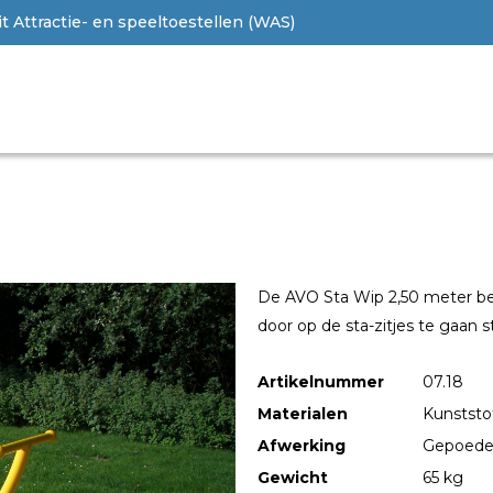
 Attractie- en speeltoestellen (WAS)
De AVO Sta Wip 2,50 meter be
door op de sta-zitjes te gaan s
Artikelnummer
07.18
Materialen
Kunststof
Afwerking
Gepoede
Gewicht
65 kg