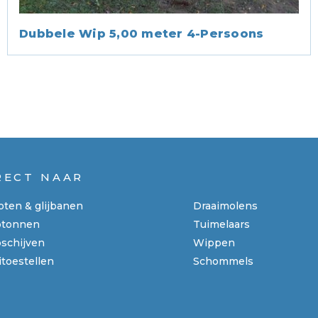
Dubbele Wip 5,00 meter 4-Persoons
RECT NAAR
goten & glijbanen
Draaimolens
ptonnen
Tuimelaars
schijven
Wippen
itoestellen
Schommels