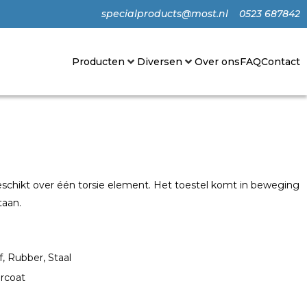
specialproducts@most.nl
0523 687842
Producten
Diversen
Over ons
FAQ
Contact
schikt over één torsie element. Het toestel komt in beweging
taan.
, Rubber, Staal
rcoat