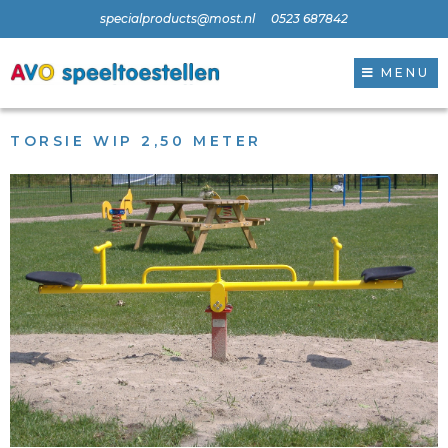
specialproducts@most.nl
0523 687842
MENU
TORSIE WIP 2,50 METER