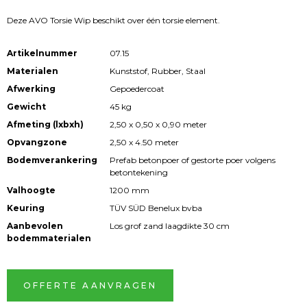
Deze AVO Torsie Wip beschikt over één torsie element.
Artikelnummer
07.15
Materialen
Kunststof, Rubber, Staal
Afwerking
Gepoedercoat
Gewicht
45 kg
Afmeting (lxbxh)
2,50 x 0,50 x 0,90 meter
Opvangzone
2,50 x 4.50 meter
Bodemverankering
Prefab betonpoer of gestorte poer volgens
betontekening
Valhoogte
1200 mm
Keuring
TÜV SÜD Benelux bvba
Aanbevolen
Los grof zand laagdikte 30 cm
bodemmaterialen
OFFERTE AANVRAGEN