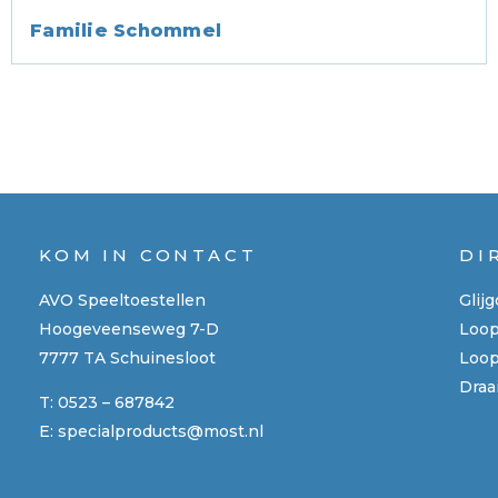
Familie Schommel
KOM IN CONTACT
DI
AVO Speeltoestellen
Glij
Hoogeveenseweg 7-D
Loo
7777 TA Schuinesloot
Loop
Draa
T:
0523 – 687842
E:
specialproducts@most.nl