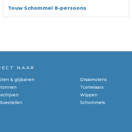
Touw Schommel 8-persoons
RECT NAAR
goten & glijbanen
Draaimolens
ptonnen
Tuimelaars
schijven
Wippen
itoestellen
Schommels