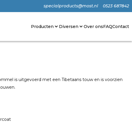
specialproducts@most.nl
0523 687842
Producten
Diversen
Over ons
FAQ
Contact
mel is uitgevoerd met een Tibetaans touw en is voorzien
touwen.
rcoat