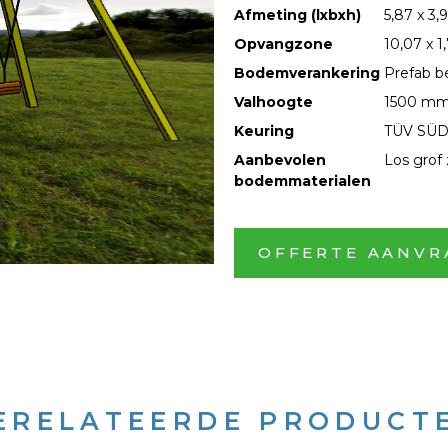
Afmeting (lxbxh)
5,87 x 3,
Opvangzone
10,07 x 1
Bodemverankering
Prefab b
Valhoogte
1500 m
Keuring
TÜV SÜD
Aanbevolen
Los grof
bodemmaterialen
OFFERTE AANVR
ERELATEERDE PRODUCT