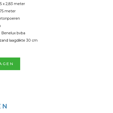
95 x 2,83 meter
,75 meter
etonpoeren
m
 Benelux bvba
 zand laagdikte 30 cm
AGEN
EN