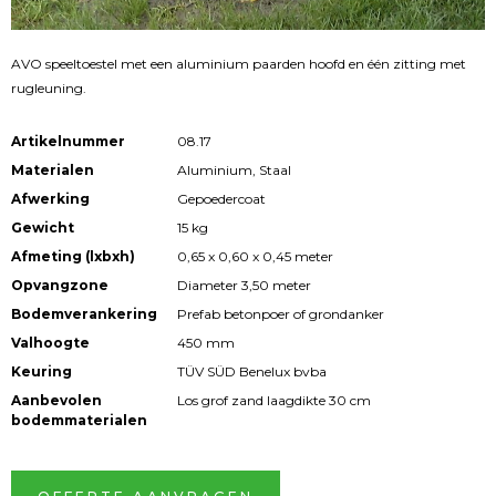
AVO speeltoestel met een aluminium paarden hoofd en één zitting met
rugleuning.
Artikelnummer
08.17
Materialen
Aluminium, Staal
Afwerking
Gepoedercoat
Gewicht
15 kg
Afmeting (lxbxh)
0,65 x 0,60 x 0,45 meter
Opvangzone
Diameter 3,50 meter
Bodemverankering
Prefab betonpoer of grondanker
Valhoogte
450 mm
Keuring
TÜV SÜD Benelux bvba
Aanbevolen
Los grof zand laagdikte 30 cm
bodemmaterialen