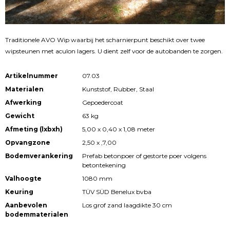
Traditionele AVO Wip waarbij het scharnierpunt beschikt over twee
wipsteunen met aculon lagers. U dient zelf voor de autobanden te zorgen.
Artikelnummer
07.03
Materialen
Kunststof, Rubber, Staal
Afwerking
Gepoedercoat
Gewicht
63 kg
Afmeting (lxbxh)
5,00 x 0,40 x 1,08 meter
Opvangzone
2,50 x ,7,00
Bodemverankering
Prefab betonpoer of gestorte poer volgens
betontekening
Valhoogte
1080 mm
Keuring
TÜV SÜD Benelux bvba
Aanbevolen
Los grof zand laagdikte 30 cm
bodemmaterialen