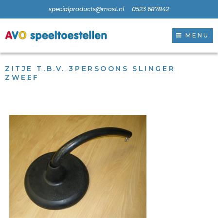
specialproducts@most.nl
0523 687842
MENU
ZITJE T.B.V. 3PERSOONS SLINGER
ZWEEF