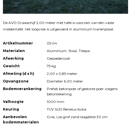
De AVO Draaischijf 2,00 meter met tafel is voorzien van één vaste
middentafel. Het loopvlak is uitgevoerd in aluminium tranenplaat.
Artikelnummer
05.04
Materialen
Aluminium, Staal, Trespa
Afwerking
Gepoedercoat
Gewicht
75 kg
Afmeting (d x h)
2,00 x 0,85 meter
Opvangzone
Diameter 6,00 meter
Bodemverankering
Prefab betonpoer of gestorte poer volgens
betontekening
Valhoogte
1000 mm
Keuring
TÜV SÜD Benelux bvba
Aanbevolen
Gras, Los grof zand laagdikte 30 cm
bodemmaterialen