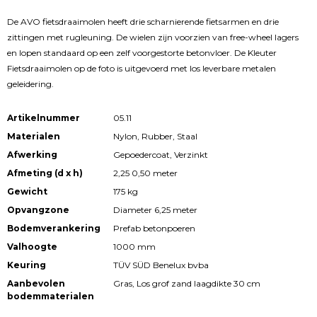
De AVO fietsdraaimolen heeft drie scharnierende fietsarmen en drie
zittingen met rugleuning. De wielen zijn voorzien van free-wheel lagers
en lopen standaard op een zelf voorgestorte betonvloer. De Kleuter
Fietsdraaimolen op de foto is uitgevoerd met los leverbare metalen
geleidering.
Artikelnummer
05.11
Materialen
Nylon, Rubber, Staal
Afwerking
Gepoedercoat, Verzinkt
Afmeting (d x h)
2,25 0,50 meter
Gewicht
175 kg
Opvangzone
Diameter 6,25 meter
Bodemverankering
Prefab betonpoeren
Valhoogte
1000 mm
Keuring
TÜV SÜD Benelux bvba
Aanbevolen
Gras, Los grof zand laagdikte 30 cm
bodemmaterialen