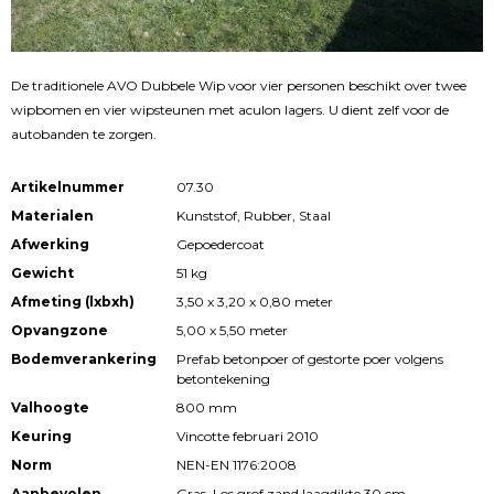
De traditionele AVO Dubbele Wip voor vier personen beschikt over twee
wipbomen en vier wipsteunen met aculon lagers. U dient zelf voor de
autobanden te zorgen.
Artikelnummer
07.30
Materialen
Kunststof, Rubber, Staal
Afwerking
Gepoedercoat
Gewicht
51 kg
Afmeting (lxbxh)
3,50 x 3,20 x 0,80 meter
Opvangzone
5,00 x 5,50 meter
Bodemverankering
Prefab betonpoer of gestorte poer volgens
betontekening
Valhoogte
800 mm
Keuring
Vincotte februari 2010
Norm
NEN-EN 1176:2008
Aanbevolen
Gras, Los grof zand laagdikte 30 cm