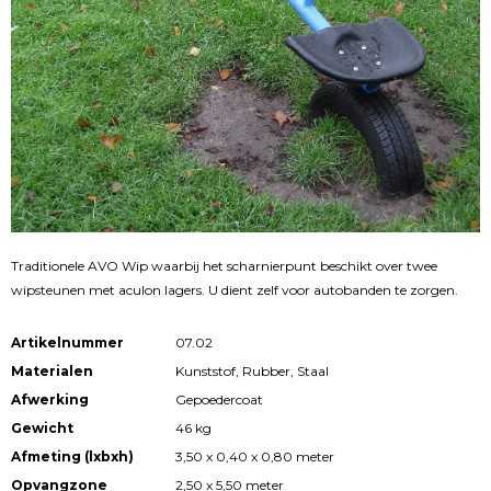
Traditionele AVO Wip waarbij het scharnierpunt beschikt over twee
wipsteunen met aculon lagers. U dient zelf voor autobanden te zorgen.
Artikelnummer
07.02
Materialen
Kunststof, Rubber, Staal
Afwerking
Gepoedercoat
Gewicht
46 kg
Afmeting (lxbxh)
3,50 x 0,40 x 0,80 meter
Opvangzone
2,50 x 5,50 meter