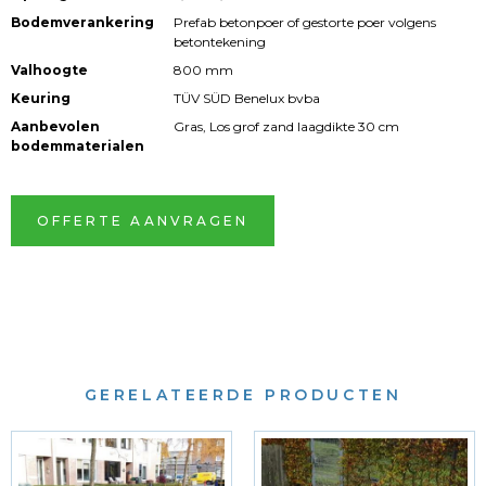
Bodemverankering
Prefab betonpoer of gestorte poer volgens
betontekening
Valhoogte
800 mm
Keuring
TÜV SÜD Benelux bvba
Aanbevolen
Gras, Los grof zand laagdikte 30 cm
bodemmaterialen
OFFERTE AANVRAGEN
GERELATEERDE PRODUCTEN