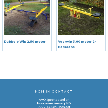
Dubbele Wip 2,50 meter
Veerwip 3,00 meter 2-
Persoons
KOM IN CONTACT
AVO Speeltoestellen
Hoogeveenseweg 7-D
7777 TA Schuinesloot