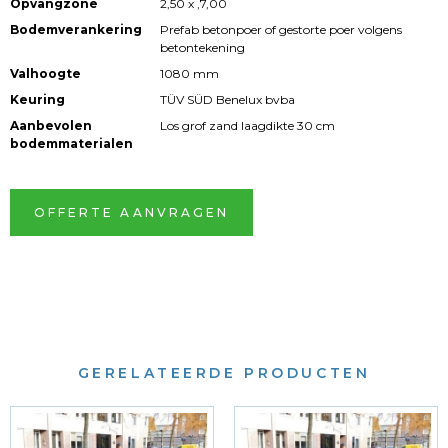
Opvangzone
2,50 x ,7,00
Bodemverankering
Prefab betonpoer of gestorte poer volgens
betontekening
Valhoogte
1080 mm
Keuring
TÜV SÜD Benelux bvba
Aanbevolen
Los grof zand laagdikte 30 cm
bodemmaterialen
OFFERTE AANVRAGEN
GERELATEERDE PRODUCTEN