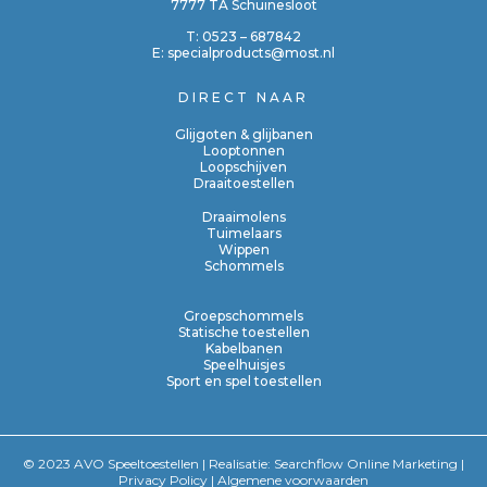
7777 TA Schuinesloot
T:
0523 – 687842
E:
specialproducts@most.nl
DIRECT NAAR
Glijgoten & glijbanen
Looptonnen
Loopschijven
Draaitoestellen
Draaimolens
Tuimelaars
Wippen
Schommels
Groepschommels
Statische toestellen
Kabelbanen
Speelhuisjes
Sport en spel toestellen
© 2023 AVO Speeltoestellen | Realisatie:
Searchflow Online Marketing
|
Privacy Policy
|
Algemene voorwaarden