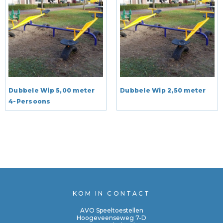
Dubbele Wip 5,00 meter
Dubbele Wip 2,50 meter
4-Persoons
KOM IN CONTACT
AVO Speeltoestellen
Hoogeveenseweg 7-D